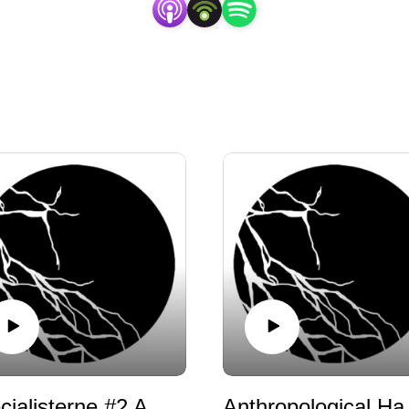
Specialisterne #2 At være dansk, at blive muslim, at blive en anden af Maya Dyval Bayraktar
Anthropologic