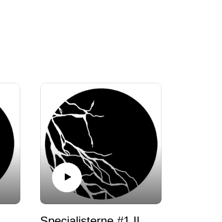
al Happy Hour #7 Roxanne Varzi on murderous methods
Specialisterne #1 Ild i Tasterne af Maria Aarup