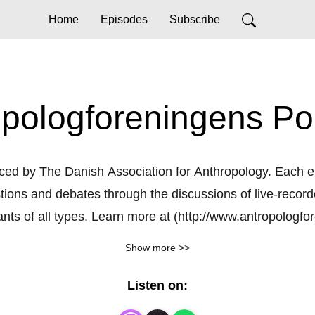
Home
Episodes
Subscribe
opologforeningens Po
ed by The Danish Association for Anthropology. Each epi
tions and debates through the discussions of live-record
ants of all types. Learn more at (http://www.antropologfo
The podcasts are produced by the association board.
Show more >>
Music by Kristoffer Søndergaard.
Listen on: