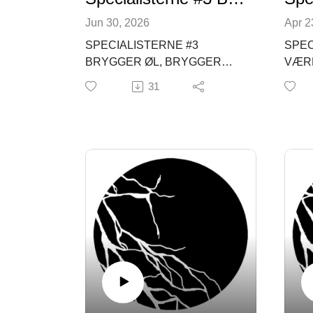
Jun 30, 2026
Apr 2
SPECIALISTERNE #3
SPEC
BRYGGER ØL, BRYGGER
VÆRE
IDENTITETER AF ANDREAS
MUSL
31
HOLMGAARD
AF M
I podcastserien Specialisterne
inviterer vi nyuddannede
I Spec
antropologer i studiet til en
nyudk
samtale om deres
antrop
specialeproces og om det
samta
emne, de nu kan kalde sig
speci
specialister i.
emne,
I tredje afsnit har vi besøg af
specia
Andreas Holmgaard, som har
skrevet speciale om et dansk
I pod
mikrobryggeri og dets
besøg
virksomhedskultur. Samtalen
der h