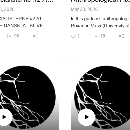
3, 2026
Mar 23, 2026
IALISTERNE #2 AT
In this podcast, anthropologi
 DANSK, AT BLIVE
Roxanne Varzi (University of
IM, AT BLIVE EN ANDEN
California, Irvine) discusses 
95
1
19
AYA DYVAL BAYRAKTAR
second mystery novel, Silent
Scream: A Nordic Non-Noir,
ialisterne inviterer vi en
published in 2025. In
lækket kandidat i
conversation with Astrid
ologi i studiet til en
Oberborbeck Andersen
le om deres
(Antropologforeningen and
aleproces og om det
Aalborg University), she
 de nu kan kalde sig
explores anthropological mu
lister i.
mysteries, how to make theo
more accessible, and the
castens andet afsnit har vi
importance of diverse genre
 af Maya Dyval Byraktar,
and forms of communication
ar skrevet speciale om
within anthropology as a