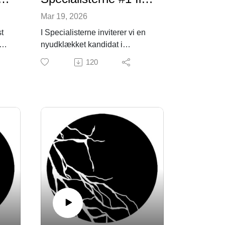
Mar 19, 2026
st
I Specialisterne inviterer vi en
nyudklækket kandidat i
her
antropologi i studiet til en
120
samtale om deres
specialeproces og om det
emne, de nu kan kalde sig
specialister i.
I podcastens første afsnit har vi
besøg af Maria Aarup, der har
skrevet speciale om online
rder
moderation på DRs sociale
ry
medier. Vi taler om prekært
arbejde, undermoderation,
s
digital sexisme, debatkultur og
figuren “den feministiske killjoy”.
Hvis I ønsker at vide mere, kan