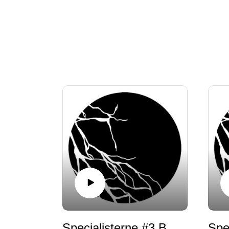
Specialisterne #3 Brygger øl, brygger identiteter af Andreas Holmgaard